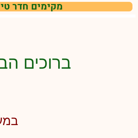
מקימים חדר טיפ
ברוכים הב
במעג