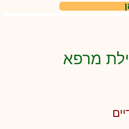
ן
ילת מרפא
יים