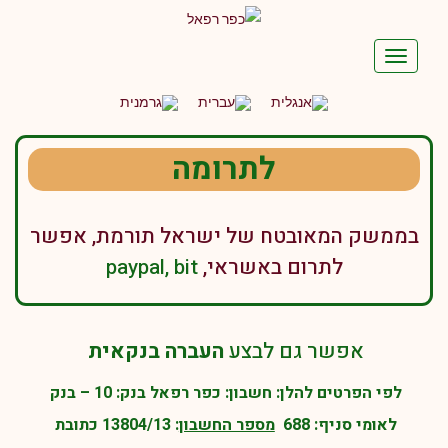
תפריט
לתרומה
בממשק המאובטח של ישראל תורמת, אפשר
לתרום באשראי,
paypal, bit
אפשר גם לבצע
העברה בנקאית
לפי הפרטים להלן: חשבון:
כפר רפאל
בנק:
10 – בנק
לאומי
סניף:
688
מספר החשבון
:
13804/13
כתובת