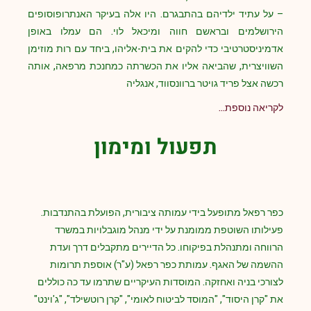
– על עתיד ילדיהם בהתבגרם. היו אלה בעיקר האנתרופוסופים
הירושלמים ובראשם חווה ומיכאל לוי. הם עמלו באופן
אדמיניסטרטיבי כדי להקים את בית-אליהו, ביחד עם רות מוזימן
השוויצרית, שהביאה אליו את הכשרתה כמחנכת מרפאה, אותה
רכשה אצל פריד גויטר ברוונסווד, אנגליה
לקריאה נוספת…
תפעול ומימון
כפר רפאל מתופעל בידי עמותה ציבורית, הפועלת בהתנדבות.
פעילותו השוטפת ממומנת על ידי מנהל מוגבלויות במשרד
הרווחה ומתנהלת בפיקוחו. כל הדיירים מתקבלים דרך ועדת
ההשמה של האגף. עמותת כפר רפאל (ע"ר) אוספת תרומות
לצורכי בניה ואחזקה. המוסדות העיקריים שתרמו עד כה כוללים
את "קרן היסוד", "המוסד לביטוח לאומי", "קרן רוטשילד", "ג'וינט"