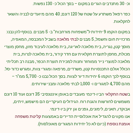
וכ- 30 מתנדבים הגרים במקום – בסך הכול כ- 130 נפשות.
כפר רפאל משתרע על שטח של 120 דונם; 40 מהם מיועדים לבניה והשאר
לחקלאות.
במקום הוקמו 9 יחידות ל"משפחות מורחבות" ב- 5 מבנים. בנוסף להן נבנו:
מרכזיית חום וחשמל, 5 מבנים ל
בתי מלאכה
בשביל המכבסה, המאפיה,
מוסך קטן, נגריה, בית מלאכה לאריגה, בית מלאכה לעיבוד מזון, מחסן מוצרי
מכולת, מחסן לתוצרת חקלאית עם חדר קירור, בית מלאכה לנרות, בית
מלאכה למוצרי נייר ממוחזר וחנות למכירת תוצרת הכפר, מבנה רב תכליתי
הכולל אולם התכנסויות קטן, משרדים, מרפאה ומגורי צוות, ומגרש כדור-סל.
בנוסף לכך הוקמו 6 יחידות דיור לצוות. בסך הכול נבנו כ- 5,700 ממ"ר –
מהם 4,700 למגורים ו- 1,000 לבתי מלאכה ומבני שירותים.
ב
שטח החקלאי
הביו-דינמי מעובדים באופן אינטנסיבי 35 דונם ועוד 10 דונם
משמשים לחורשות והגנת רוח. הגידולים העיקריים הם מישמש, זיתים,
אבוקדו, תאנים, לימונים, גפנים וגן ירק ביו-דינמי.
אנו מקווים להגדיל את אוכלוסיית הדיירים באמצעות
קליטת משפחה
אומנת נוספת
(כיום לא כל יחידות המגורים מאוכלסות).