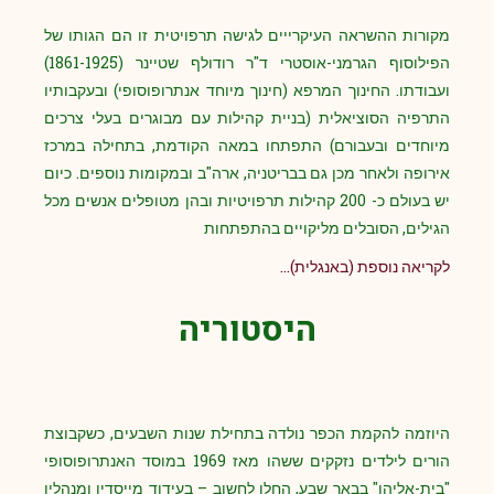
מקורות ההשראה העיקרייים לגישה תרפויטית זו הם הגותו של
הפילוסוף הגרמני-אוסטרי ד"ר רודולף שטיינר (1861-1925)
ועבודתו. החינוך המרפא (חינוך מיוחד אנתרופוסופי) ובעקבותיו
התרפיה הסוציאלית (בניית קהילות עם מבוגרים בעלי צרכים
מיוחדים ובעבורם) התפתחו במאה הקודמת, בתחילה במרכז
אירופה ולאחר מכן גם בבריטניה, ארה"ב ובמקומות נוספים. כיום
יש בעולם כ- 200 קהילות תרפויטיות ובהן מטופלים אנשים מכל
הגילים, הסובלים מליקויים בהתפתחות
לקריאה נוספת (באנגלית)…
היסטוריה
היוזמה להקמת הכפר נולדה בתחילת שנות השבעים, כשקבוצת
הורים לילדים נזקקים ששהו מאז 1969 במוסד האנתרופוסופי
"בית-אליהו" בבאר שבע, החלו לחשוב – בעידוד מייסדיו ומנהליו